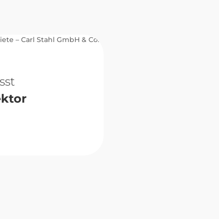
sst
ektor