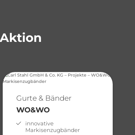
 Aktion
Gurte & Bänder
WO&WO
innovative
Markisenzugbänder