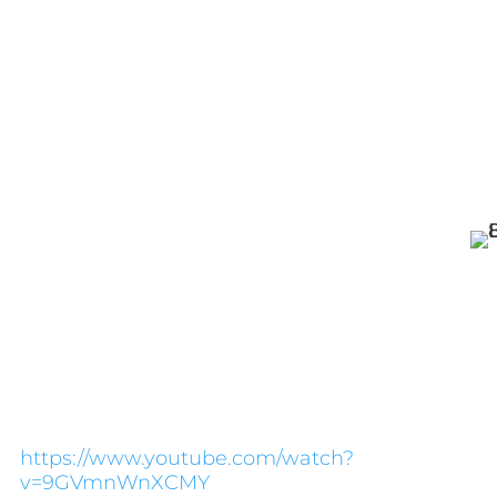
Die texhub world
entdecken und er
eine Reise durch 
Württembergs ist
blauen Auto des S
Teil unterwegs ist
Zwischenstopp be
nicht entgehen la
Wir freuen uns sehr darüber, als aktiver
Partner ein Teil dieser Leuchtturm-
Kampagne zu sein. Wir unterstützen
innovative und kreative Ansätze, weil wir
sie unserem Unternehmen ebenfalls
leben.
Neugierig geworden? Dann schauen sie
doch einfach mal rein:
https://www.youtube.com/watch?
v=9GVmnWnXCMY