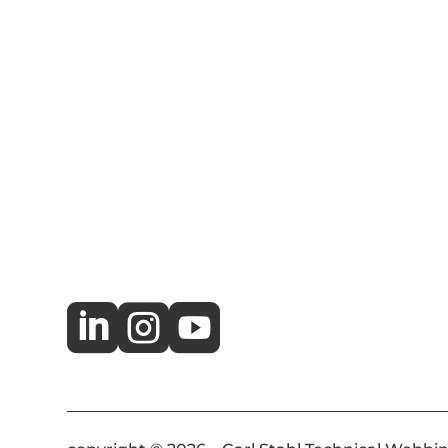


