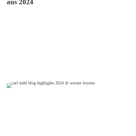
aus 2024
Unsere Webseite war in den vergangenen
Monaten auf Verjüngungskur und ist nun frisch
gestaltet, mit vielen Informationen wieder für Sie
da. Doch auch in der Zwischenzeit ist viel
passiert, genau genommen war das ganze Jahr
2024 für uns ein Highlight-Karussell
, das wir
hier noch einmal mit Ihnen teilen möchten.
Neuer Geschäftsführer
Im Januar ging
Dr. Werner Boysen als neuer
Kapitän an Bord der Carl Stahl
. Als neuer
Geschäftsführer nahm er vollen Kurs auf
Innovation und setzte zugleich auf die